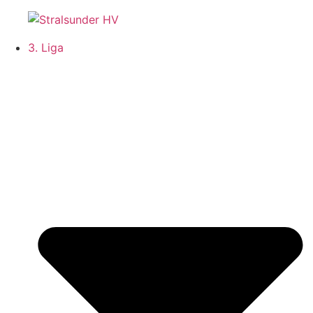
Zum
Inhalt
3. Liga
springen