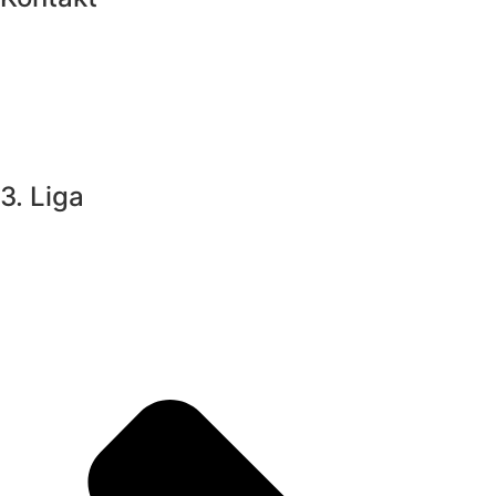
Vogelsanghalle
Grünhufer Bogen 18-20
18437 Stralsund
+49 157 73746743
handballgmbh@stralsunder-hv.de
3. Liga